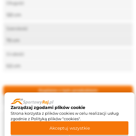
Długość
120 cm
Szerokość
70 cm
Grubość
0,5 cm
Kupione z tym produktem
Produkty podobne
Zarządzaj zgodami plików cookie
Strona korzysta z plików cookies w celu realizacji usług
zgodnie z Polityką plików "cookies".
Akceptuj wszystkie