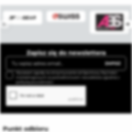
Zapisz się do newslettera
ZAPISZ
Wyrażam zgodę na otrzymywanie od Sportowy Raj treści
marketingowych za pośrednictwem newslettera zgodnie z
polityką prywatności.
Punkt odbioru