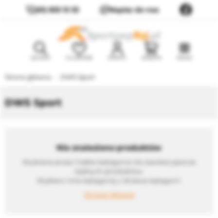
(61) 833 13 33
Napisz do nas
SZUKAJ
ULUBIONE
KONTO
KOSZYK
MENU
Strona główna
DWS Sport
DWS Sport
Nie znaleziono produktów
Wybrana przez Ciebie kategoria nie zawiera jeszcze
żadnych produktów.
Wybierz inna kategorię z drzewa kategorii.
Strona główna