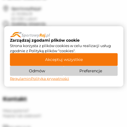
SportowyRaj.pl
ul. Krótka 8
62-030 Luboń
Godziny otwarcia
Pon. - Pt. 10:00 - 17:00
Zarządzaj zgodami plików cookie
Strona korzysta z plików cookies w celu realizacji usług
zgodnie z Polityką plików "cookies".
Akceptuj wszystkie
Odmów
Preferencje
Regulamin
Polityka prywatności
Kontakt
Masz pytania?
Napisz lub zadzwoń!