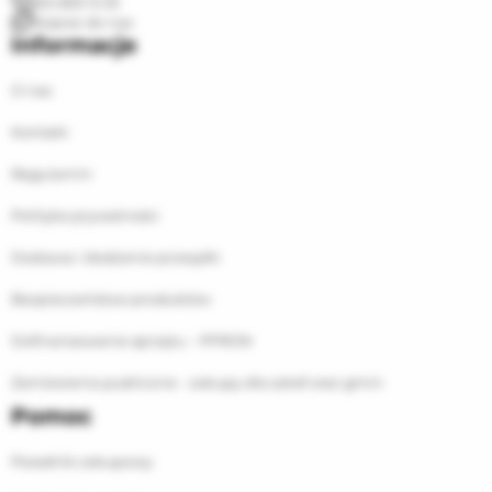
(61) 833 13 33
Napisz do nas
Informacje
O nas
Kontakt
Regulamin
Polityka prywatności
Dostawa i śledzenie przesyłki
Bezpieczeństwo produktów
Dofinansowanie sprzętu – PFRON
Zamówienia publiczne - zakupy dla szkół oraz gmin
Pomoc
Poradnik zakupowy