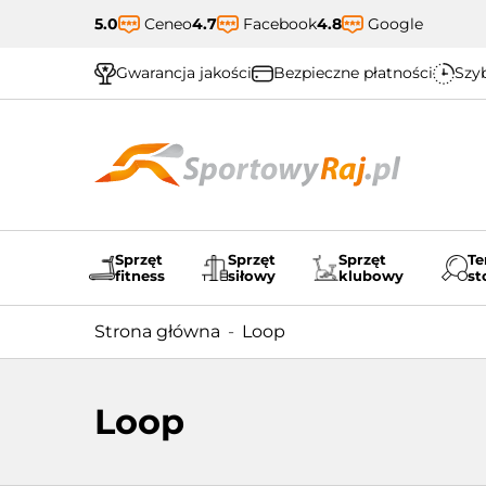
5.0
Ceneo
4.7
Facebook
4.8
Google
Gwarancja jakości
Bezpieczne płatności
Szyb
Sprzęt
Sprzęt
Sprzęt
Te
fitness
siłowy
klubowy
st
Strona główna
Loop
Loop