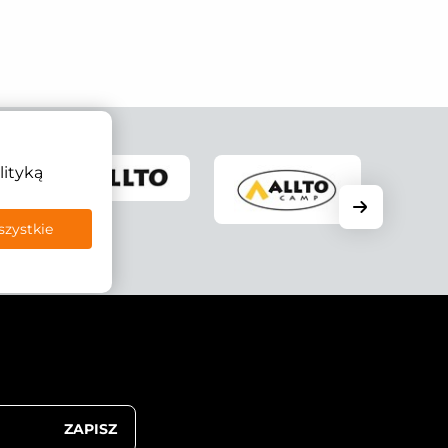
lityką
szystkie
ZAPISZ