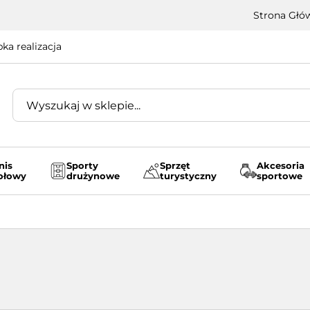
Strona Głó
ka realizacja
nis
Sporty
Sprzęt
Akcesoria
ołowy
drużynowe
turystyczny
sportowe