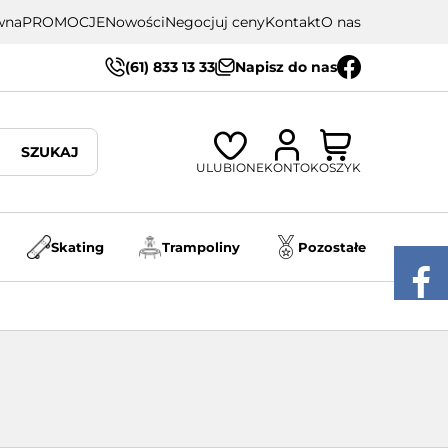
wna
PROMOCJE
Nowości
Negocjuj ceny
Kontakt
O nas
(61) 833 13 33
Napisz do nas
SZUKAJ
ULUBIONE
KONTO
KOSZYK
Skating
Trampoliny
Pozostałe