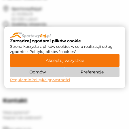
SportowyRaj.pl
ul. Krótka 8
62-030 Luboń
Godziny otwarcia
Pon. - Pt. 10:00 - 17:00
Zarządzaj zgodami plików cookie
Strona korzysta z plików cookies w celu realizacji usług
zgodnie z Polityką plików "cookies".
Akceptuj wszystkie
Odmów
Preferencje
Regulamin
Polityka prywatności
Kontakt
Masz pytania?
Napisz lub zadzwoń!