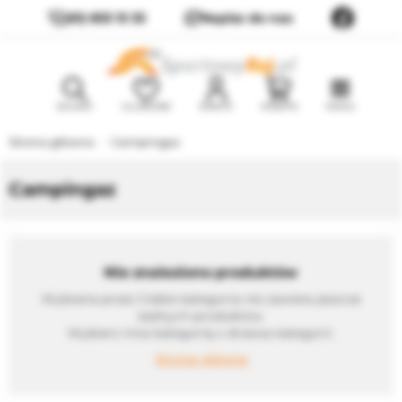
(61) 833 13 33
Napisz do nas
SZUKAJ
ULUBIONE
KONTO
KOSZYK
MENU
Strona główna
Campingaz
Campingaz
Nie znaleziono produktów
Wybrana przez Ciebie kategoria nie zawiera jeszcze
żadnych produktów.
Wybierz inna kategorię z drzewa kategorii.
Strona główna