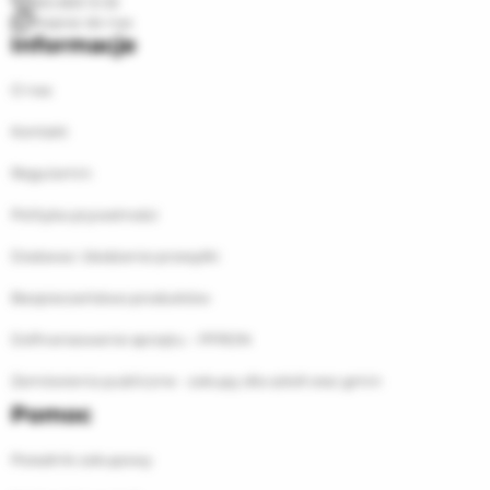
(61) 833 13 33
Napisz do nas
Informacje
O nas
Kontakt
Regulamin
Polityka prywatności
Dostawa i śledzenie przesyłki
Bezpieczeństwo produktów
Dofinansowanie sprzętu – PFRON
Zamówienia publiczne - zakupy dla szkół oraz gmin
Pomoc
Poradnik zakupowy