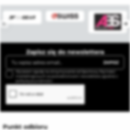
Zapisz się do newslettera
ZAPISZ
Wyrażam zgodę na otrzymywanie od Sportowy Raj treści
marketingowych za pośrednictwem newslettera zgodnie z
polityką prywatności.
Punkt odbioru