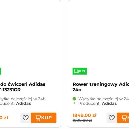
0 zł
Rower treningowy Adidas C-
-13231GR
24c
yłka najczęściej w 24h.
Wysyłka najczęściej w 24
ducent:
Adidas
Producent:
Adidas
1849,00 zł
KUP
0 zł
1999,00