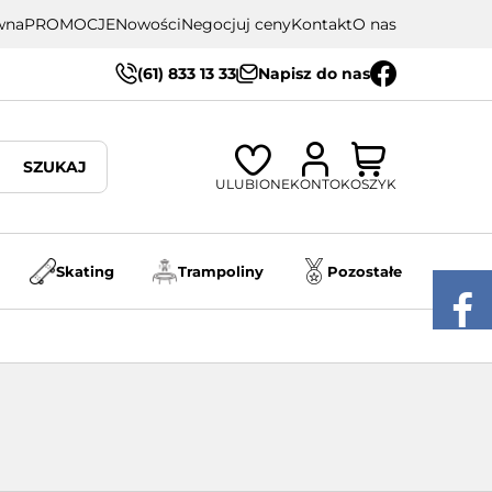
wna
PROMOCJE
Nowości
Negocjuj ceny
Kontakt
O nas
(61) 833 13 33
Napisz do nas
SZUKAJ
ULUBIONE
KONTO
KOSZYK
Skating
Trampoliny
Pozostałe