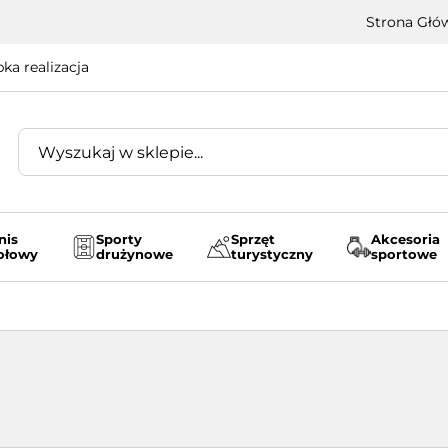
Strona Głó
ka realizacja
nis
Sporty
Sprzęt
Akcesoria
ołowy
drużynowe
turystyczny
sportowe