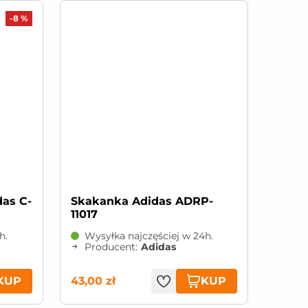
-8 %
Skakanka Adidas ADRP-
11017
h.
Wysyłka najczęściej w 24h.
Producent:
Adidas
KUP
KUP
43,00 zł