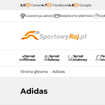
5.0
Ceneo
4.7
Facebook
4.8
Google
Gwarancja jakości
Bezpieczne płatności
Szyb
Sprzęt
Sprzęt
Sprzęt
Te
fitness
siłowy
klubowy
st
Strona główna
Adidas
Adidas