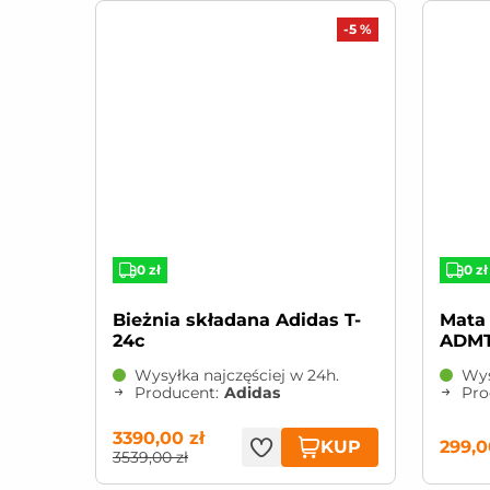
-5 %
0 zł
0 zł
Bieżnia składana Adidas T-
Mata do ćwiczeń Adidas
24c
ADMT
Wysyłka najczęściej w 24h.
Wys
Producent:
Adidas
Pro
3390,00 zł
KUP
299,0
3539,00