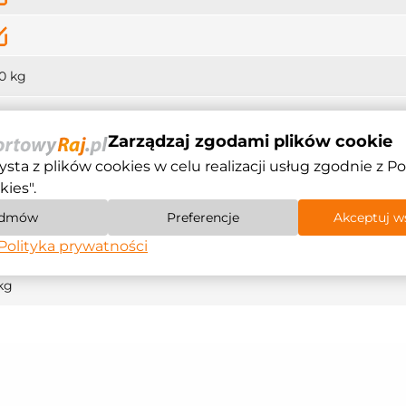
0 kg
ugość: 130 cm
erokość: 60 cm
Zarządzaj zgodami plików cookie
ysokość: 24 cm
ysta z plików cookies w celu realizacji usług zgodnie z Po
kies".
ugość: 160 cm
dmów
Preferencje
Akceptuj w
erokość: 60 cm
ysokość: 94 cm
Polityka prywatności
kg