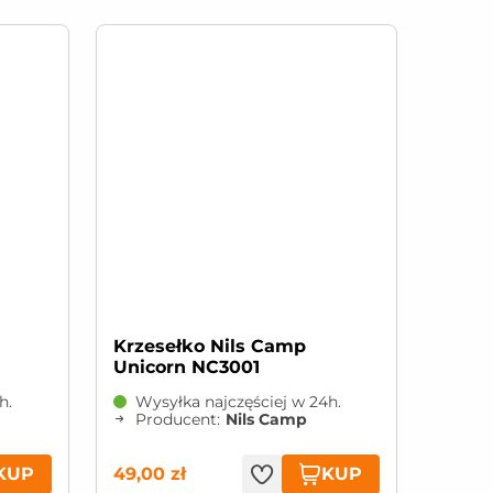
Krzesełko Nils Camp
Unicorn NC3001
h.
Wysyłka najczęściej w 24h.
Producent:
Nils Camp
KUP
KUP
49,00 zł