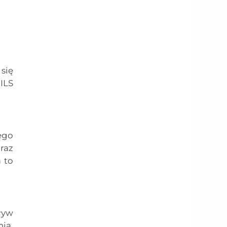
się
ILS
ego
raz
 to
ływ
ia,