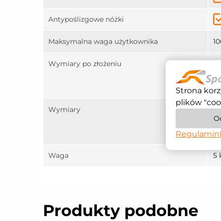
Antypoślizgowe nóżki
Maksymalna waga użytkownika
10
Wymiary po złożeniu
Dł
Sz
W
Strona korz
plików "coo
Wymiary
Dł
O
Sz
W
Regulamin
Waga
5 
Produkty podobne