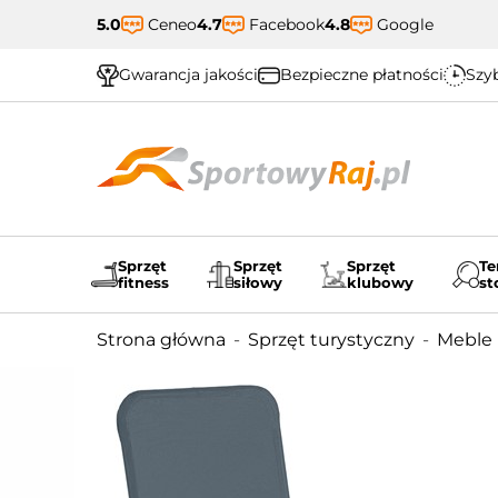
5.0
Ceneo
4.7
Facebook
4.8
Google
Gwarancja jakości
Bezpieczne płatności
Szyb
Sprzęt
Sprzęt
Sprzęt
Te
fitness
siłowy
klubowy
st
Strona główna
Sprzęt turystyczny
Meble