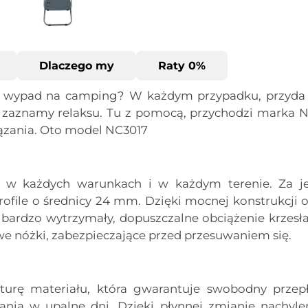
Dlaczego my
Raty 0%
ż wypad na camping? W każdym przypadku, przyda 
 zaznamy relaksu. Tu z pomocą, przychodzi marka N
ązania. Oto model NC3017
ię w każdych warunkach i w każdym terenie. Za j
rofile o średnicy 24 mm. Dzięki mocnej konstrukcji o
 bardzo wytrzymały, dopuszczalne obciążenie krzesła
we nóżki, zabezpieczające przed przesuwaniem się.
turę materiału, która gwarantuje swobodny przep
nia w upalne dni. Dzięki płynnej zmianie nachylen