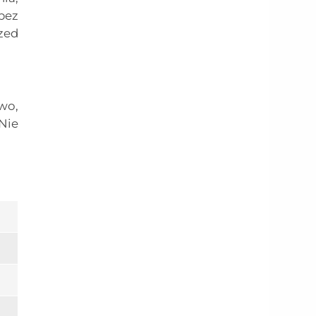
bez
zed
wo,
Nie