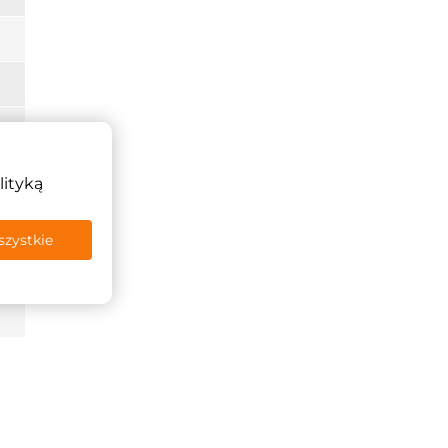
lityką
szystkie