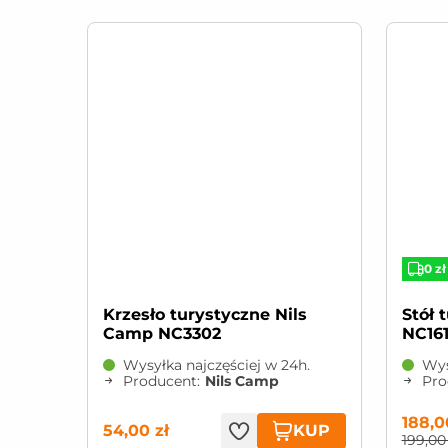
0 zł
Krzesło turystyczne Nils
Stół turystyczny Nils Camp
Camp NC3302
NC161
Wysyłka najczęściej w 24h.
Wys
Producent:
Nils Camp
Pro
188,0
KUP
54,00 zł
199,00 