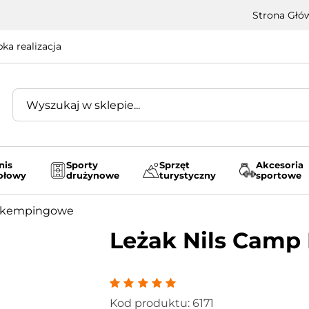
Strona Głó
ka realizacja
nis
Sporty
Sprzęt
Akcesoria
ołowy
drużynowe
turystyczny
sportowe
 kempingowe
Leżak Nils Camp
Kod produktu: 6171