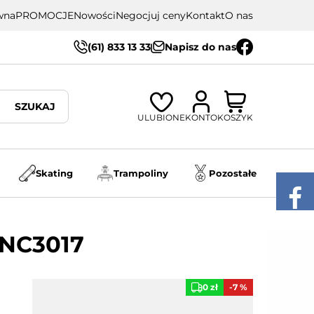
wna
PROMOCJE
Nowości
Negocjuj ceny
Kontakt
O nas
(61) 833 13 33
Napisz do nas
SZUKAJ
ULUBIONE
KONTO
KOSZYK
Skating
Trampoliny
Pozostałe
 NC3017
0 zł
-7 %