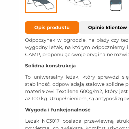
Opis produktu
Opinie klientów
Odpoczynek w ogrodzie, na plaży czy te
wygodny leżak, na którym odpoczniemy i
CAMP, proponując swoje oryginalne rozwi
Solidna konstrukcja
To uniwersalny leżak, który sprawdzi s
stabilność, odpowiadają stalowe solidne p
materiałowi Textilene 600g/m2, który jest
aż 100 kg. Uzupełnieniem, są antypoślizgo
Wygoda i funkcjonalność
Leżak NC3017 posiada przewiewną struk
powietrza, co zwiększa komfort użytkowa